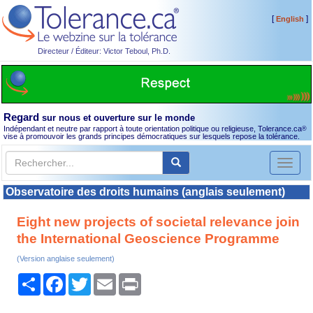
[
]
English
Directeur / Éditeur: Victor Teboul, Ph.D.
Regard
sur nous et ouverture sur le monde
Indépendant et neutre par rapport à toute orientation politique ou religieuse, Tolerance.ca
®
vise à promouvoir les grands principes démocratiques sur lesquels repose la tolérance.
Toggl
naviga
Observatoire des droits humains (anglais seulement)
Eight new projects of societal relevance join
the International Geoscience Programme
(Version anglaise seulement)
Partager
Facebook
Twitter
Email
Print