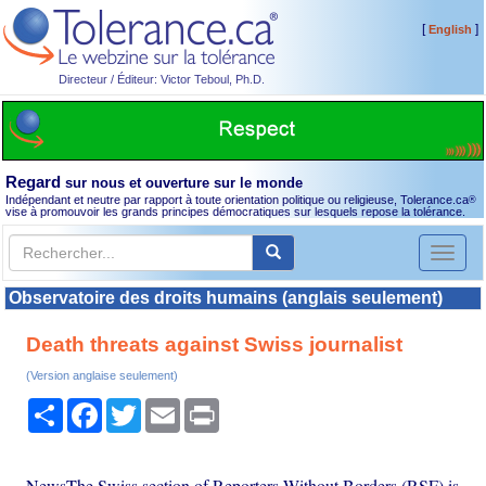
[
]
English
Directeur / Éditeur: Victor Teboul, Ph.D.
Regard
sur nous et ouverture sur le monde
Indépendant et neutre par rapport à toute orientation politique ou religieuse, Tolerance.ca
®
vise à promouvoir les grands principes démocratiques sur lesquels repose la tolérance.
Toggl
naviga
Observatoire des droits humains (anglais seulement)
Death threats against Swiss journalist
(Version anglaise seulement)
Partager
Facebook
Twitter
Email
Print
NewsThe Swiss section of Reporters Without Borders (RSF) is