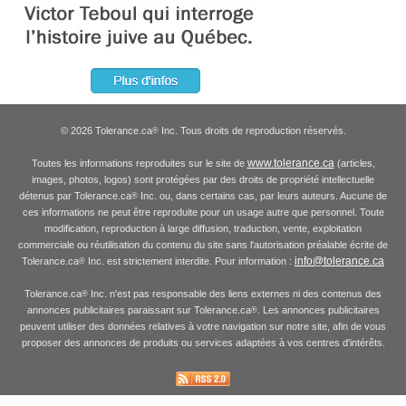
© 2026 Tolerance.ca
Inc. Tous droits de reproduction réservés.
®
www.tolerance.ca
Toutes les informations reproduites sur le site de
(articles,
images, photos, logos) sont protégées par des droits de propriété intellectuelle
détenus par Tolerance.ca
Inc. ou, dans certains cas, par leurs auteurs. Aucune de
®
ces informations ne peut être reproduite pour un usage autre que personnel. Toute
modification, reproduction à large diffusion, traduction, vente, exploitation
commerciale ou réutilisation du contenu du site sans l'autorisation préalable écrite de
info@tolerance.ca
Tolerance.ca
Inc. est strictement interdite. Pour information :
®
Tolerance.ca
Inc. n'est pas responsable des liens externes ni des contenus des
®
annonces publicitaires paraissant sur Tolerance.ca
. Les annonces publicitaires
®
peuvent utiliser des données relatives à votre navigation sur notre site, afin de vous
proposer des annonces de produits ou services adaptées à vos centres d'intérêts.