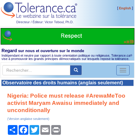
[
]
English
Directeur / Éditeur: Victor Teboul, Ph.D.
Regard
sur nous et ouverture sur le monde
Indépendant et neutre par rapport à toute orientation politique ou religieuse, Tolerance.ca
®
vise à promouvoir les grands principes démocratiques sur lesquels repose la tolérance.
Toggl
naviga
Observatoire des droits humains (anglais seulement)
Nigeria: Police must release #ArewaMeToo
activist Maryam Awaisu immediately and
unconditionally
(Version anglaise seulement)
Partager
Facebook
Twitter
Email
Print