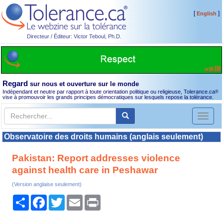
[
]
English
Directeur / Éditeur: Victor Teboul, Ph.D.
Regard
sur nous et ouverture sur le monde
Indépendant et neutre par rapport à toute orientation politique ou religieuse, Tolerance.ca
®
vise à promouvoir les grands principes démocratiques sur lesquels repose la tolérance.
Toggl
naviga
Observatoire des droits humains (anglais seulement)
Pakistan: Report addresses violence
against health care in Peshawar
(Version anglaise seulement)
Partager
Facebook
Twitter
Email
Print