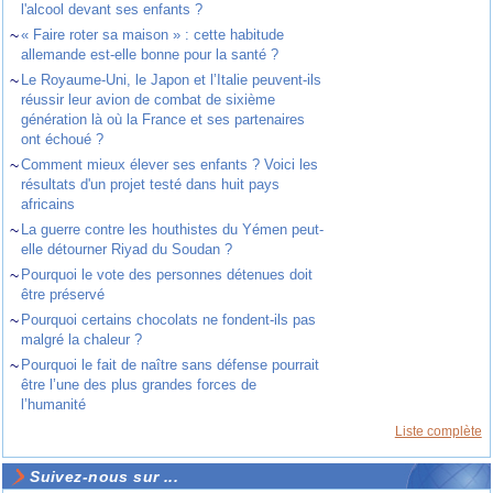
l'alcool devant ses enfants ?
~
« Faire roter sa maison » : cette habitude
allemande est-elle bonne pour la santé ?
~
Le Royaume-Uni, le Japon et l’Italie peuvent-ils
réussir leur avion de combat de sixième
génération là où la France et ses partenaires
ont échoué ?
~
Comment mieux élever ses enfants ? Voici les
résultats d'un projet testé dans huit pays
africains
~
La guerre contre les houthistes du Yémen peut-
elle détourner Riyad du Soudan ?
~
Pourquoi le vote des personnes détenues doit
être préservé
~
Pourquoi certains chocolats ne fondent-ils pas
malgré la chaleur ?
~
Pourquoi le fait de naître sans défense pourrait
être l’une des plus grandes forces de
l’humanité
Liste complète
Suivez-nous sur ...