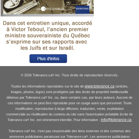
© 2026 Tolerance.ca
Inc. Tous droits de reproduction réservés.
®
www.tolerance.ca
Toutes les informations reproduites sur le site de
(articles,
images, photos, logos) sont protégées par des droits de propriété intellectuelle
détenus par Tolerance.ca
Inc. ou, dans certains cas, par leurs auteurs. Aucune de
®
ces informations ne peut être reproduite pour un usage autre que personnel. Toute
modification, reproduction à large diffusion, traduction, vente, exploitation
commerciale ou réutilisation du contenu du site sans l'autorisation préalable écrite de
info@tolerance.ca
Tolerance.ca
Inc. est strictement interdite. Pour information :
®
Tolerance.ca
Inc. n'est pas responsable des liens externes ni des contenus des
®
annonces publicitaires paraissant sur Tolerance.ca
. Les annonces publicitaires
®