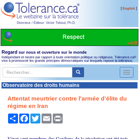
[
]
English
Directeur / Éditeur: Victor Teboul, Ph.D.
Regard
sur nous et ouverture sur le monde
Indépendant et neutre par rapport à toute orientation politique ou religieuse, Tolerance.ca
®
vise à promouvoir les grands principes démocratiques sur lesquels repose la tolérance.
Toggl
naviga
Observatoire des droits humains
Attentat meurtrier contre l'armée d'élite du
régime en Iran
Partager
Facebook
Twitter
Email
Print
Vingt-sept membres des Gardiens de la révolution ont été tués