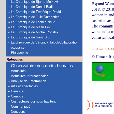
La Chronique de Bjarne Melkevik
Expand Women 
La Chronique de Daniel Baril
2018. © 2018 
La Chronique de Frédérique David
women in and 
La Chronique de Julie Dumontier
rushed invest
La Chronique de Léonce Naud
The committee 
La Chronique de Masri Feki
were “not a t
La Chronique de Michel Rogalski
consistent fe
La Chronique de Sami Bibi
La chronique de Véronick Talbot/Collaboration
étudiante
Lire l'article 
Philosophie
© Human Rig
Rubriques
Observatoire des droits humains
Actualités
Actualités Internationales
Analyse de l'information
Arts et spectacles
Campus
Campus
Ces lectures qui nous habitent
Communiqué
Concours