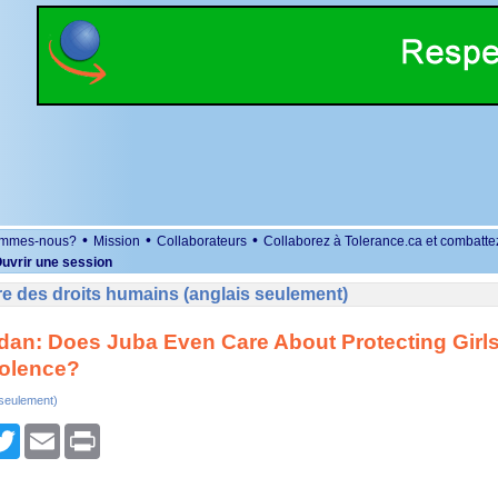
•
•
•
ommes-nous?
Mission
Collaborateurs
Collaborez à Tolerance.ca et combatte
uvrir une session
e des droits humains (anglais seulement)
dan: Does Juba Even Care About Protecting Girl
iolence?
 seulement)
r
cebook
Twitter
Email
Print