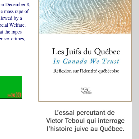
, on December 8,
e mass rape of
llowed by a
cial Welfare.
at the rapes
r sex crimes,