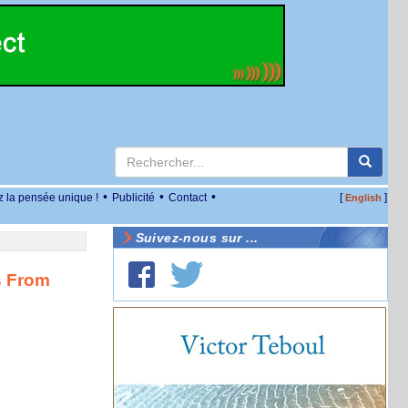
•
•
•
z la pensée unique !
Publicité
Contact
[
]
English
Suivez-nous sur ...
s From