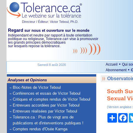
Directeur / Éditeur: Victor Teboul, Ph.D.
Regard
sur nous et ouverture sur le monde
Indépendant et neutre par rapport à toute orientation
politique ou religieuse, Tolerance.ca
vise à promouvoir
®
les grands principes démocratiques
sur lesquels repose la tolérance.
•
Accueil
Qui s
Samedi 8 août 2026
•
Abonnement
O
Observatoir
Analyses et Opinions
Bloc-Notes de Victor Teboul
South Su
Conférences et essais de Victor Teboul
Sexual V
Critiques et comptes rendus de Victor Teboul
Entrevues accordées par Victor Teboul
(Version anglaise
Entrevues réalisées par Victor Teboul
Partage
Fa
Tolerance.ca : Plus de vingt ans de
publications et d'interventions publiques !
Comptes rendus d'Osée Kamga