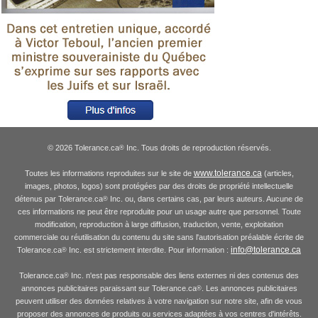
© 2026 Tolerance.ca
Inc. Tous droits de reproduction réservés.
®
www.tolerance.ca
Toutes les informations reproduites sur le site de
(articles,
images, photos, logos) sont protégées par des droits de propriété intellectuelle
détenus par Tolerance.ca
Inc. ou, dans certains cas, par leurs auteurs. Aucune de
®
ces informations ne peut être reproduite pour un usage autre que personnel. Toute
modification, reproduction à large diffusion, traduction, vente, exploitation
commerciale ou réutilisation du contenu du site sans l'autorisation préalable écrite de
info@tolerance.ca
Tolerance.ca
Inc. est strictement interdite. Pour information :
®
Tolerance.ca
Inc. n'est pas responsable des liens externes ni des contenus des
®
annonces publicitaires paraissant sur Tolerance.ca
. Les annonces publicitaires
®
peuvent utiliser des données relatives à votre navigation sur notre site, afin de vous
proposer des annonces de produits ou services adaptées à vos centres d'intérêts.