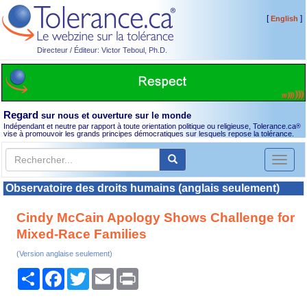
[
]
English
Directeur / Éditeur: Victor Teboul, Ph.D.
Regard
sur nous et ouverture sur le monde
Indépendant et neutre par rapport à toute orientation politique ou religieuse, Tolerance.ca
®
vise à promouvoir les grands principes démocratiques sur lesquels repose la tolérance.
Toggl
naviga
Observatoire des droits humains (anglais seulement)
Cindy McCain Apology Shows Challenge for
Mixed-Race Families
(Version anglaise seulement)
Partager
Facebook
Twitter
Email
Print