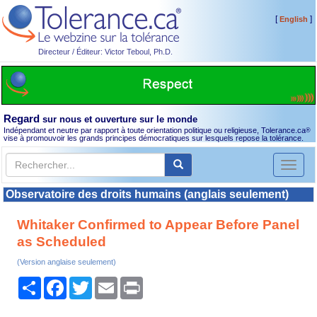
[
]
English
Directeur / Éditeur: Victor Teboul, Ph.D.
Regard
sur nous et ouverture sur le monde
Indépendant et neutre par rapport à toute orientation politique ou religieuse, Tolerance.ca
®
vise à promouvoir les grands principes démocratiques sur lesquels repose la tolérance.
Toggl
naviga
Observatoire des droits humains (anglais seulement)
Whitaker Confirmed to Appear Before Panel
as Scheduled
(Version anglaise seulement)
Partager
Facebook
Twitter
Email
Print