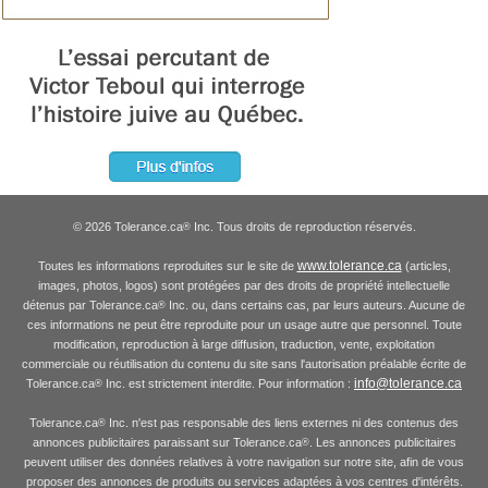
© 2026 Tolerance.ca
Inc. Tous droits de reproduction réservés.
®
www.tolerance.ca
Toutes les informations reproduites sur le site de
(articles,
images, photos, logos) sont protégées par des droits de propriété intellectuelle
détenus par Tolerance.ca
Inc. ou, dans certains cas, par leurs auteurs. Aucune de
®
ces informations ne peut être reproduite pour un usage autre que personnel. Toute
modification, reproduction à large diffusion, traduction, vente, exploitation
commerciale ou réutilisation du contenu du site sans l'autorisation préalable écrite de
info@tolerance.ca
Tolerance.ca
Inc. est strictement interdite. Pour information :
®
Tolerance.ca
Inc. n'est pas responsable des liens externes ni des contenus des
®
annonces publicitaires paraissant sur Tolerance.ca
. Les annonces publicitaires
®
peuvent utiliser des données relatives à votre navigation sur notre site, afin de vous
proposer des annonces de produits ou services adaptées à vos centres d'intérêts.