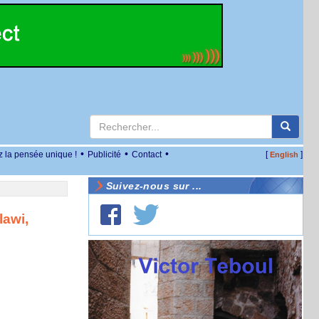
•
•
•
z la pensée unique !
Publicité
Contact
[
]
English
Suivez-nous sur ...
lawi,