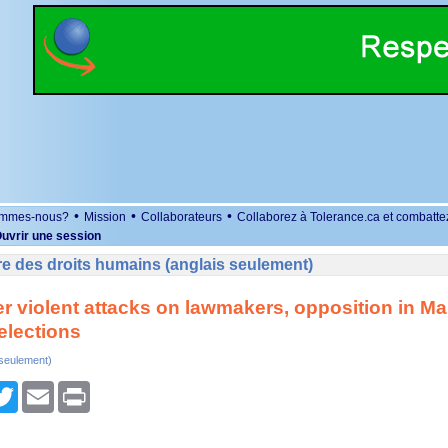
•
•
•
ommes-nous?
Mission
Collaborateurs
Collaborez à Tolerance.ca et combatte
uvrir une session
e des droits humains (anglais seulement)
r violent attacks on lawmakers, opposition in Ma
elections
 seulement)
r
cebook
Twitter
Email
Print