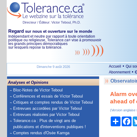
Directeur / Éditeur: Victor Teboul, Ph.D.
Regard
sur nous et ouverture sur le monde
Indépendant et neutre par rapport à toute orientation
politique ou religieuse, Tolerance.ca
vise à promouvoir
®
les grands principes démocratiques
sur lesquels repose la tolérance.
•
Accueil
Qui s
Dimanche 9 août 2026
•
Abonnement
O
Observatoir
Analyses et Opinions
Bloc-Notes de Victor Teboul
Alarm ove
Conférences et essais de Victor Teboul
ahead of 
Critiques et comptes rendus de Victor Teboul
Entrevues accordées par Victor Teboul
(Version anglaise
Entrevues réalisées par Victor Teboul
Partage
Fa
Tolerance.ca : Plus de vingt ans de
publications et d'interventions publiques !
Comptes rendus d'Osée Kamga