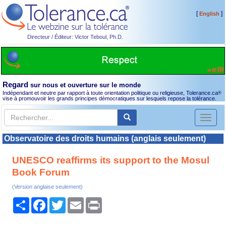
[
]
English
Directeur / Éditeur: Victor Teboul, Ph.D.
Regard
sur nous et ouverture sur le monde
Indépendant et neutre par rapport à toute orientation politique ou religieuse, Tolerance.ca
®
vise à promouvoir les grands principes démocratiques sur lesquels repose la tolérance.
Toggl
naviga
Observatoire des droits humains (anglais seulement)
UNESCO reaffirms its support to the Mosul
Book Forum
(Version anglaise seulement)
Partager
Facebook
Twitter
Email
Print