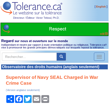
[
]
English
Directeur / Éditeur: Victor Teboul, Ph.D.
Regard
sur nous et ouverture sur le monde
Indépendant et neutre par rapport à toute orientation politique ou religieuse, Tolerance.ca
®
vise à promouvoir les grands principes démocratiques sur lesquels repose la tolérance.
Toggl
naviga
Observatoire des droits humains (anglais seulement)
Supervisor of Navy SEAL Charged in War
Crime Case
(Version anglaise seulement)
Partager
Facebook
Twitter
Email
Print