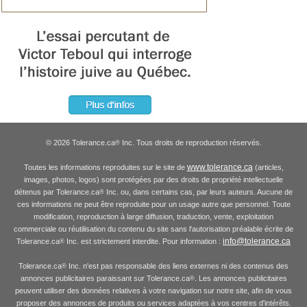
© 2026 Tolerance.ca
Inc. Tous droits de reproduction réservés.
®
www.tolerance.ca
Toutes les informations reproduites sur le site de
(articles,
images, photos, logos) sont protégées par des droits de propriété intellectuelle
détenus par Tolerance.ca
Inc. ou, dans certains cas, par leurs auteurs. Aucune de
®
ces informations ne peut être reproduite pour un usage autre que personnel. Toute
modification, reproduction à large diffusion, traduction, vente, exploitation
commerciale ou réutilisation du contenu du site sans l'autorisation préalable écrite de
info@tolerance.ca
Tolerance.ca
Inc. est strictement interdite. Pour information :
®
Tolerance.ca
Inc. n'est pas responsable des liens externes ni des contenus des
®
annonces publicitaires paraissant sur Tolerance.ca
. Les annonces publicitaires
®
peuvent utiliser des données relatives à votre navigation sur notre site, afin de vous
proposer des annonces de produits ou services adaptées à vos centres d'intérêts.