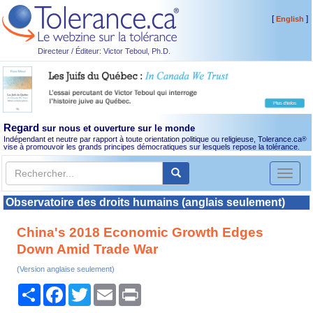
[
]
English
Directeur / Éditeur: Victor Teboul, Ph.D.
Regard
sur nous et ouverture sur le monde
Indépendant et neutre par rapport à toute orientation politique ou religieuse, Tolerance.ca
®
vise à promouvoir les grands principes démocratiques sur lesquels repose la tolérance.
Toggl
naviga
Observatoire des droits humains (anglais seulement)
China's 2018 Economic Growth Edges
Down Amid Trade War
(Version anglaise seulement)
Partager
Facebook
Twitter
Email
Print