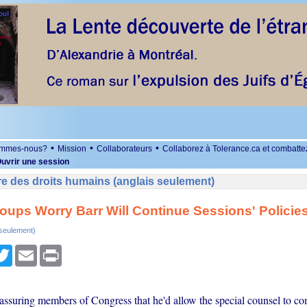
•
•
•
ommes-nous?
Mission
Collaborateurs
Collaborez à Tolerance.ca et combatte
uvrir une session
e des droits humains (anglais seulement)
oups Worry Barr Will Continue Sessions' Policie
 seulement)
r
cebook
Twitter
Email
Print
eassuring members of Congress that he'd allow the special counsel to co