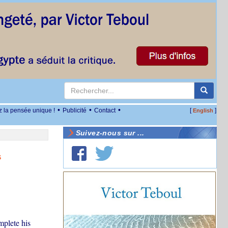
•
•
•
z la pensée unique !
Publicité
Contact
[
]
English
Suivez-nous sur ...
s
mplete his