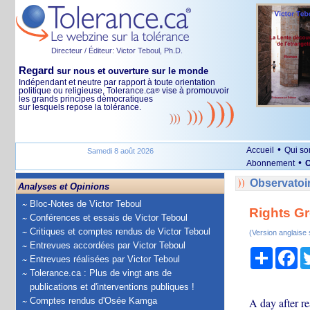
Directeur / Éditeur: Victor Teboul, Ph.D.
Regard
sur nous et ouverture sur le monde
Indépendant et neutre par rapport à toute orientation
politique ou religieuse, Tolerance.ca
vise à promouvoir
®
les grands principes démocratiques
sur lesquels repose la tolérance.
•
Accueil
Qui s
Samedi 8 août 2026
•
Abonnement
O
Observatoir
Analyses et Opinions
Bloc-Notes de Victor Teboul
Rights Gr
Conférences et essais de Victor Teboul
Critiques et comptes rendus de Victor Teboul
(Version anglaise
Entrevues accordées par Victor Teboul
Partage
Fa
Entrevues réalisées par Victor Teboul
Tolerance.ca : Plus de vingt ans de
publications et d'interventions publiques !
Comptes rendus d'Osée Kamga
A day after r