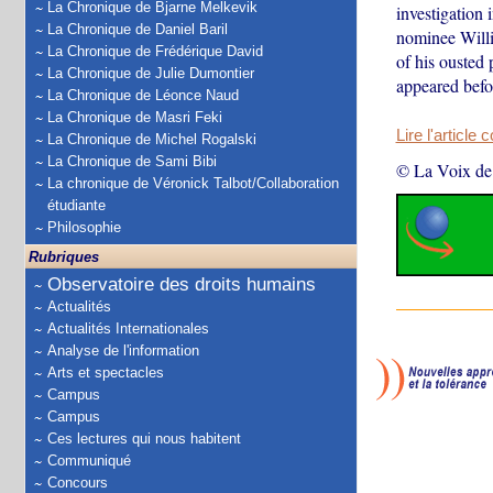
La Chronique de Bjarne Melkevik
investigation 
La Chronique de Daniel Baril
nominee Willi
La Chronique de Frédérique David
of his ousted 
La Chronique de Julie Dumontier
appeared befo
La Chronique de Léonce Naud
La Chronique de Masri Feki
Lire l'article 
La Chronique de Michel Rogalski
La Chronique de Sami Bibi
© La Voix de
La chronique de Véronick Talbot/Collaboration
étudiante
Philosophie
Rubriques
Observatoire des droits humains
Actualités
Actualités Internationales
Analyse de l'information
Arts et spectacles
Campus
Campus
Ces lectures qui nous habitent
Communiqué
Concours