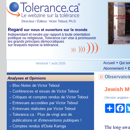
Directeur / Éditeur: Victor Teboul, Ph.D.
Regard
sur nous et ouverture sur le monde
Indépendant et neutre par rapport à toute orientation
politique ou religieuse, Tolerance.ca
vise à promouvoir
®
les grands principes démocratiques
sur lesquels repose la tolérance.
•
Accueil
Qui s
Vendredi 7 août 2026
•
Abonnement
O
Observatoir
Analyses et Opinions
Bloc-Notes de Victor Teboul
Jewish Mu
Conférences et essais de Victor Teboul
Critiques et comptes rendus de Victor Teboul
(Version anglaise
Entrevues accordées par Victor Teboul
Partage
Fa
Entrevues réalisées par Victor Teboul
Tolerance.ca : Plus de vingt ans de
publications et d'interventions publiques !
Comptes rendus d'Osée Kamga
The long-awai