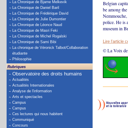
La Chronique de Bjarne Melkevik
Belgian capit
La Chronique de Daniel Baril
be among the 
La Chronique de Frédérique David
Nemmouche, no
La Chronique de Julie Dumontier
police. He is 
La Chronique de Léonce Naud
museum in Bru
La Chronique de Masri Feki
La Chronique de Michel Rogalski
Lire l'article 
La Chronique de Sami Bibi
La chronique de Véronick Talbot/Collaboration
© La Voix de
étudiante
Philosophie
Rubriques
Observatoire des droits humains
Actualités
Actualités Internationales
Analyse de l'information
Arts et spectacles
Campus
Campus
Ces lectures qui nous habitent
Communiqué
Concours