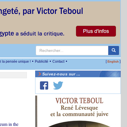
•
•
•
z la pensée unique !
Publicité
Contact
[
]
English
Suivez-nous sur ...
seum in the