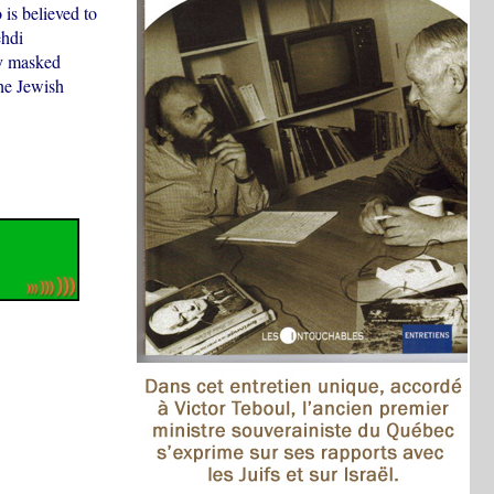
is believed to
ehdi
by masked
the Jewish