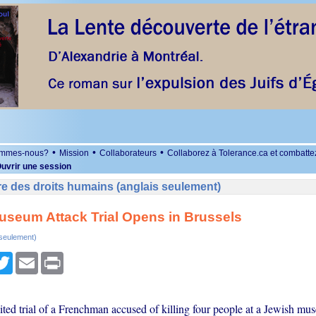
•
•
•
ommes-nous?
Mission
Collaborateurs
Collaborez à Tolerance.ca et combatte
uvrir une session
e des droits humains (anglais seulement)
seum Attack Trial Opens in Brussels
 seulement)
r
cebook
Twitter
Email
Print
ted trial of a Frenchman accused of killing four people at a Jewish mu