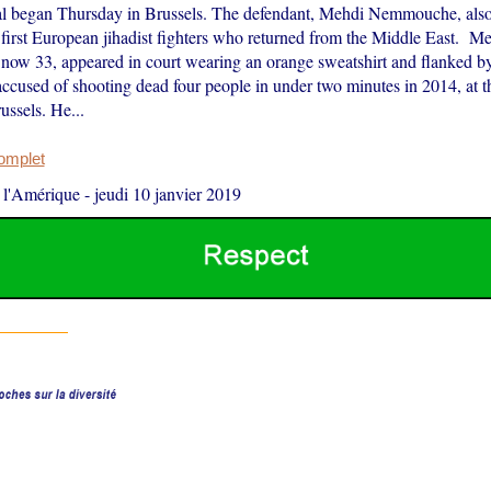
al began Thursday in Brussels. The defendant, Mehdi Nemmouche, also 
first European jihadist fighters who returned from the Middle East. M
w 33, appeared in court wearing an orange sweatshirt and flanked 
accused of shooting dead four people in under two minutes in 2014, at 
ssels. He...
complet
 l'Amérique
-
jeudi 10 janvier 2019