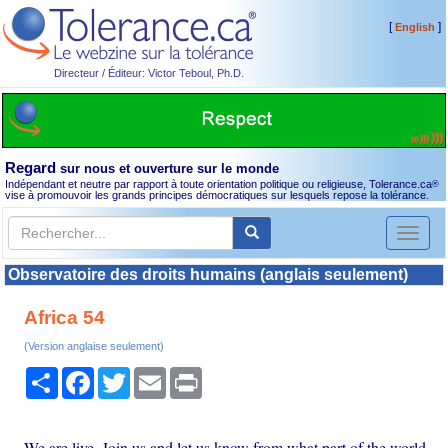
[
]
English
Directeur / Éditeur: Victor Teboul, Ph.D.
Regard
sur nous et ouverture sur le monde
Indépendant et neutre par rapport à toute orientation politique ou religieuse, Tolerance.ca
®
vise à promouvoir les grands principes démocratiques sur lesquels repose la tolérance.
Toggl
naviga
Observatoire des droits humains (anglais seulement)
Africa 54
(Version anglaise seulement)
Partager
Facebook
Twitter
Email
Print
We are live. Join us and let us know from what part of the world