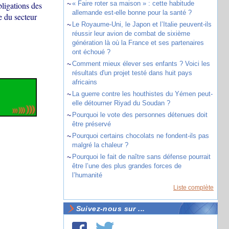
~
« Faire roter sa maison » : cette habitude
bligations des
allemande est-elle bonne pour la santé ?
e du secteur
~
Le Royaume-Uni, le Japon et l’Italie peuvent-ils
réussir leur avion de combat de sixième
génération là où la France et ses partenaires
ont échoué ?
~
Comment mieux élever ses enfants ? Voici les
résultats d'un projet testé dans huit pays
africains
~
La guerre contre les houthistes du Yémen peut-
elle détourner Riyad du Soudan ?
~
Pourquoi le vote des personnes détenues doit
être préservé
~
Pourquoi certains chocolats ne fondent-ils pas
malgré la chaleur ?
~
Pourquoi le fait de naître sans défense pourrait
être l’une des plus grandes forces de
l’humanité
Liste complète
Suivez-nous sur ...