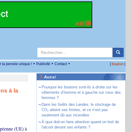
•
•
•
z la pensée unique !
Publicité
Contact
[
]
English
Aussi
~
Pourquoi les boutons sont-ils à droite sur les
ns à la
vêtements d’homme et à gauche sur ceux des
femmes ?
~
Dans les forêts des Landes, le stockage de
CO₂ atteint ses limites, et ce n’est pas
seulement dû aux incendies
~
À quoi doit-on faire attention quand on boit de
l'alcool devant ses enfants ?
opéenne (UE) à