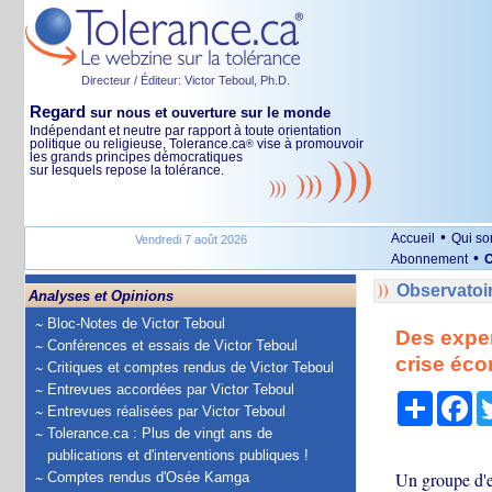
Directeur / Éditeur: Victor Teboul, Ph.D.
Regard
sur nous et ouverture sur le monde
Indépendant et neutre par rapport à toute orientation
politique ou religieuse, Tolerance.ca
vise à promouvoir
®
les grands principes démocratiques
sur lesquels repose la tolérance.
•
Accueil
Qui s
Vendredi 7 août 2026
•
Abonnement
O
Observatoi
Analyses et Opinions
Bloc-Notes de Victor Teboul
Des exper
Conférences et essais de Victor Teboul
crise éc
Critiques et comptes rendus de Victor Teboul
Entrevues accordées par Victor Teboul
Partage
Fa
Entrevues réalisées par Victor Teboul
Tolerance.ca : Plus de vingt ans de
publications et d'interventions publiques !
Un groupe d'e
Comptes rendus d'Osée Kamga