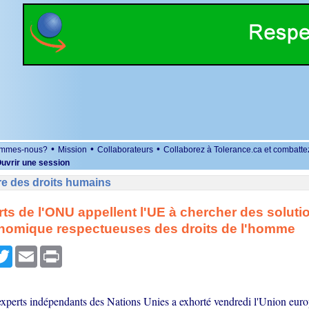
•
•
•
ommes-nous?
Mission
Collaborateurs
Collaborez à Tolerance.ca et combatte
uvrir une session
re des droits humains
ts de l'ONU appellent l'UE à chercher des solutio
onomique respectueuses des droits de l'homme
r
cebook
Twitter
Email
Print
xperts indépendants des Nations Unies a exhorté vendredi l'Union eur