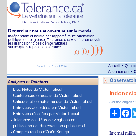
Directeur / Éditeur: Victor Teboul, Ph.D.
Regard
sur nous et ouverture sur le monde
Indépendant et neutre par rapport à toute orientation
politique ou religieuse, Tolerance.ca
vise à promouvoir
®
les grands principes démocratiques
sur lesquels repose la tolérance.
•
Accueil
Qui s
Vendredi 7 août 2026
•
Abonnement
O
Observatoir
Analyses et Opinions
Bloc-Notes de Victor Teboul
Indonesia
Conférences et essais de Victor Teboul
Critiques et comptes rendus de Victor Teboul
(Version anglaise
Entrevues accordées par Victor Teboul
Partage
Fa
Entrevues réalisées par Victor Teboul
Tolerance.ca : Plus de vingt ans de
publications et d'interventions publiques !
Comptes rendus d'Osée Kamga
Internal milit