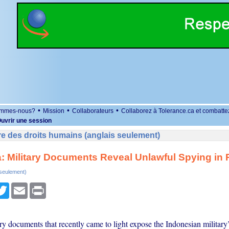
•
•
•
ommes-nous?
Mission
Collaborateurs
Collaborez à Tolerance.ca et combatte
uvrir une session
e des droits humains (anglais seulement)
: Military Documents Reveal Unlawful Spying in
 seulement)
r
cebook
Twitter
Email
Print
ary documents that recently came to light expose the Indonesian military’