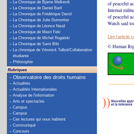
La Chronique de Bjarne Melkevik
of peaceful ac
La Chronique de Daniel Baril
Internal milit
La Chronique de Frédérique David
of peaceful ac
La Chronique de Julie Dumontier
Watch said to
La Chronique de Léonce Naud
La Chronique de Masri Feki
Lire l'article 
La Chronique de Michel Rogalski
La Chronique de Sami Bibi
© Human Rig
La chronique de Véronick Talbot/Collaboration
étudiante
Philosophie
Rubriques
Observatoire des droits humains
Actualités
Actualités Internationales
Analyse de l'information
Arts et spectacles
Campus
Campus
Ces lectures qui nous habitent
Communiqué
Concours