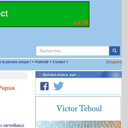
•
•
•
z la pensée unique !
Publicité
Contact
[
]
English
Suivez-nous sur ...
 Papua
s surveillance