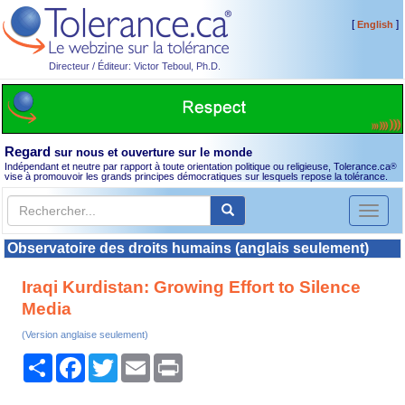
[
]
English
Directeur / Éditeur: Victor Teboul, Ph.D.
Regard
sur nous et ouverture sur le monde
Indépendant et neutre par rapport à toute orientation politique ou religieuse, Tolerance.ca
®
vise à promouvoir les grands principes démocratiques sur lesquels repose la tolérance.
Toggl
naviga
Observatoire des droits humains (anglais seulement)
Iraqi Kurdistan: Growing Effort to Silence
Media
(Version anglaise seulement)
Partager
Facebook
Twitter
Email
Print