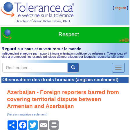
[
]
English
Directeur / Éditeur: Victor Teboul, Ph.D.
Regard
sur nous et ouverture sur le monde
Indépendant et neutre par rapport à toute orientation politique ou religieuse, Tolerance.ca
®
vise à promouvoir les grands principes démocratiques sur lesquels repose la tolérance.
Toggl
naviga
Observatoire des droits humains (anglais seulement)
Azerbaijan - Foreign reporters barred from
covering territorial dispute between
Armenian and Azerbaijan
(Version anglaise seulement)
Partager
Facebook
Twitter
Email
Print