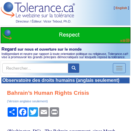
[
]
English
Directeur / Éditeur: Victor Teboul, Ph.D.
Regard
sur nous et ouverture sur le monde
Indépendant et neutre par rapport à toute orientation politique ou religieuse, Tolerance.ca
®
vise à promouvoir les grands principes démocratiques sur lesquels repose la tolérance.
Toggl
naviga
Observatoire des droits humains (anglais seulement)
Bahrain’s Human Rights Crisis
(Version anglaise seulement)
Partager
Facebook
Twitter
Email
Print
(Washington, DC) - The Bahrain government, since March