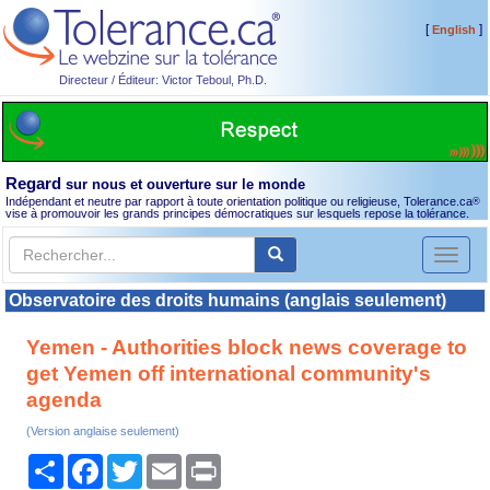
[
]
English
Directeur / Éditeur: Victor Teboul, Ph.D.
Regard
sur nous et ouverture sur le monde
Indépendant et neutre par rapport à toute orientation politique ou religieuse, Tolerance.ca
®
vise à promouvoir les grands principes démocratiques sur lesquels repose la tolérance.
Toggl
naviga
Observatoire des droits humains (anglais seulement)
Yemen - Authorities block news coverage to
get Yemen off international community's
agenda
(Version anglaise seulement)
Partager
Facebook
Twitter
Email
Print