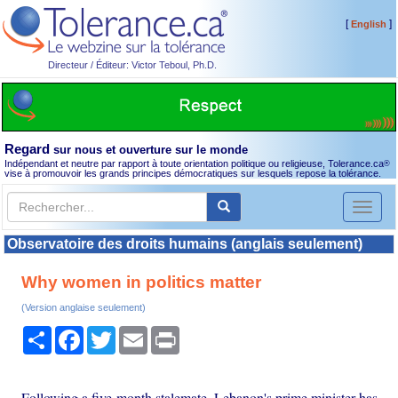
[
]
English
Directeur / Éditeur: Victor Teboul, Ph.D.
Regard
sur nous et ouverture sur le monde
Indépendant et neutre par rapport à toute orientation politique ou religieuse, Tolerance.ca
®
vise à promouvoir les grands principes démocratiques sur lesquels repose la tolérance.
Toggl
naviga
Observatoire des droits humains (anglais seulement)
Why women in politics matter
(Version anglaise seulement)
Partager
Facebook
Twitter
Email
Print
Following a five-month stalemate, Lebanon's prime minister has