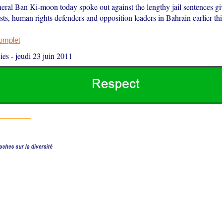
eral Ban Ki-moon today spoke out against the lengthy jail sentences gi
vists, human rights defenders and opposition leaders in Bahrain earlier th
complet
ies
-
jeudi 23 juin 2011