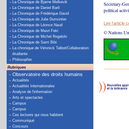
La Chronique de Bjarne Melkevik
Secretary-Gen
La Chronique de Daniel Baril
political acti
La Chronique de Frédérique David
La Chronique de Julie Dumontier
Lire l'article 
La Chronique de Léonce Naud
La Chronique de Masri Feki
© Nations Un
La Chronique de Michel Rogalski
La Chronique de Sami Bibi
La chronique de Véronick Talbot/Collaboration
étudiante
Philosophie
Rubriques
Observatoire des droits humains
Actualités
Actualités Internationales
Analyse de l'information
Arts et spectacles
Campus
Campus
Ces lectures qui nous habitent
Communiqué
Concours