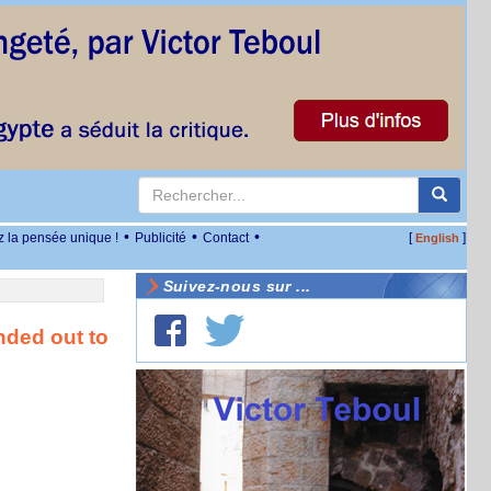
•
•
•
z la pensée unique !
Publicité
Contact
[
]
English
Suivez-nous sur ...
nded out to