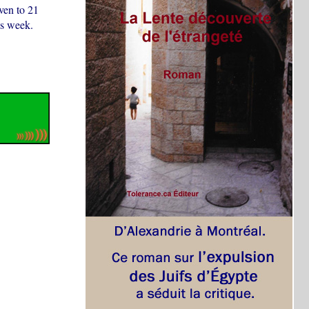
ven to 21
is week.