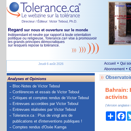
Directeur / Éditeur: Victor Teboul, Ph.D.
Regard
sur nous et ouverture sur le monde
Indépendant et neutre par rapport à toute orientation
politique ou religieuse, Tolerance.ca
vise à promouvoir
®
les grands principes démocratiques
sur lesquels repose la tolérance.
•
Accueil
Qui s
Jeudi 6 août 2026
•
Abonnement
O
Observatoir
Analyses et Opinions
Bloc-Notes de Victor Teboul
Bahrain: 
Conférences et essais de Victor Teboul
activists
Critiques et comptes rendus de Victor Teboul
Entrevues accordées par Victor Teboul
(Version anglaise
Entrevues réalisées par Victor Teboul
Partage
Fa
Tolerance.ca : Plus de vingt ans de
publications et d'interventions publiques !
Comptes rendus d'Osée Kamga