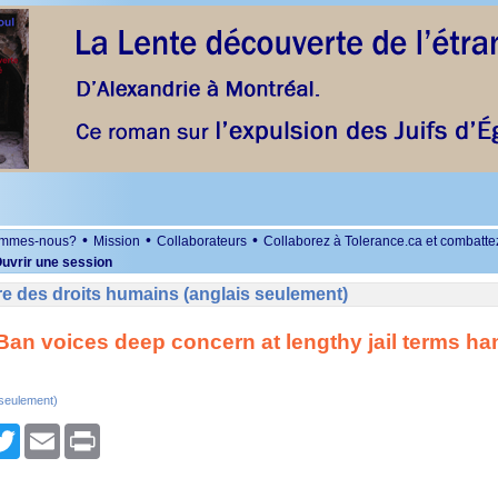
•
•
•
ommes-nous?
Mission
Collaborateurs
Collaborez à Tolerance.ca et combatte
uvrir une session
e des droits humains (anglais seulement)
Ban voices deep concern at lengthy jail terms ha
 seulement)
r
cebook
Twitter
Email
Print