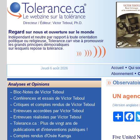
Directeur / Éditeur: Victor Teboul, Ph.D.
Regard
sur nous et ouverture sur le monde
Indépendant et neutre par rapport à toute orientation
politique ou religieuse, Tolerance.ca
vise à promouvoir
®
les grands principes démocratiques
sur lesquels repose la tolérance.
•
Accueil
Qui s
Jeudi 6 août 2026
•
Abonnement
O
Observatoir
Analyses et Opinions
Bloc-Notes de Victor Teboul
UN agenci
Conférences et essais de Victor Teboul
Critiques et comptes rendus de Victor Teboul
(Version anglaise
Entrevues accordées par Victor Teboul
Partage
Fa
Entrevues réalisées par Victor Teboul
Tolerance.ca : Plus de vingt ans de
publications et d'interventions publiques !
Comptes rendus d'Osée Kamga
Five United N