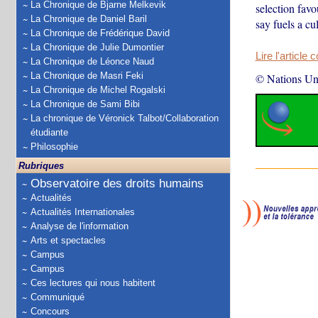
La Chronique de Bjarne Melkevik
selection fav
La Chronique de Daniel Baril
say fuels a cu
La Chronique de Frédérique David
La Chronique de Julie Dumontier
Lire l'article 
La Chronique de Léonce Naud
La Chronique de Masri Feki
© Nations Un
La Chronique de Michel Rogalski
La Chronique de Sami Bibi
La chronique de Véronick Talbot/Collaboration
étudiante
Philosophie
Rubriques
Observatoire des droits humains
Actualités
Actualités Internationales
Analyse de l'information
Arts et spectacles
Campus
Campus
Ces lectures qui nous habitent
Communiqué
Concours