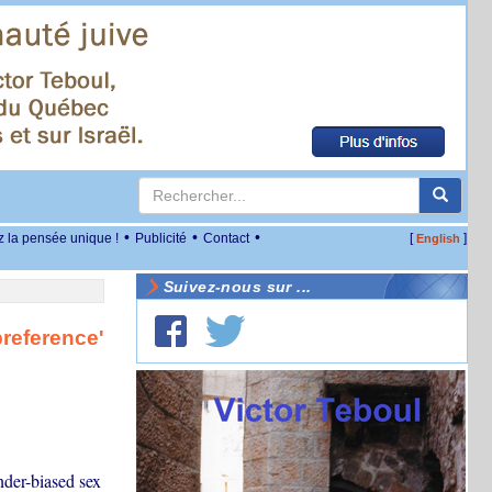
•
•
•
z la pensée unique !
Publicité
Contact
[
]
English
Suivez-nous sur ...
preference'
nder-biased sex