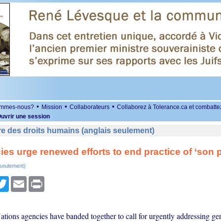
•
•
•
ommes-nous?
Mission
Collaborateurs
Collaborez à Tolerance.ca et combatte
uvrir une session
e des droits humains (anglais seulement)
es urge renewed efforts to end practice of ‘son 
 seulement)
r
cebook
Twitter
Email
Print
ations agencies have banded together to call for urgently addressing ge