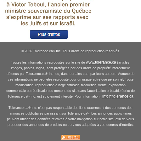
© 2026 Tolerance.ca
Inc. Tous droits de reproduction réservés.
®
www.tolerance.ca
Toutes les informations reproduites sur le site de
(articles,
images, photos, logos) sont protégées par des droits de propriété intellectuelle
détenus par Tolerance.ca
Inc. ou, dans certains cas, par leurs auteurs. Aucune de
®
ces informations ne peut être reproduite pour un usage autre que personnel. Toute
modification, reproduction à large diffusion, traduction, vente, exploitation
commerciale ou réutilisation du contenu du site sans l'autorisation préalable écrite de
info@tolerance.ca
Tolerance.ca
Inc. est strictement interdite. Pour information :
®
Tolerance.ca
Inc. n'est pas responsable des liens externes ni des contenus des
®
annonces publicitaires paraissant sur Tolerance.ca
. Les annonces publicitaires
®
peuvent utiliser des données relatives à votre navigation sur notre site, afin de vous
proposer des annonces de produits ou services adaptées à vos centres d'intérêts.