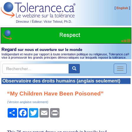
[
]
English
Directeur / Éditeur: Victor Teboul, Ph.D.
Regard
sur nous et ouverture sur le monde
Indépendant et neutre par rapport à toute orientation politique ou religieuse, Tolerance.ca
®
vise à promouvoir les grands principes démocratiques sur lesquels repose la tolérance.
Toggl
naviga
Observatoire des droits humains (anglais seulement)
“My Children Have Been Poisoned”
(Version anglaise seulement)
Partager
Facebook
Twitter
Email
Print
This 75-page report draws on research in heavily lead-