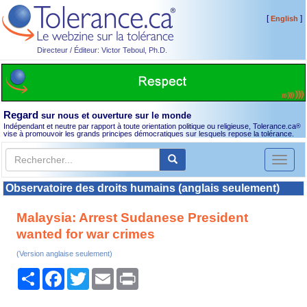
[
]
English
Directeur / Éditeur: Victor Teboul, Ph.D.
Regard
sur nous et ouverture sur le monde
Indépendant et neutre par rapport à toute orientation politique ou religieuse, Tolerance.ca
®
vise à promouvoir les grands principes démocratiques sur lesquels repose la tolérance.
Toggl
naviga
Observatoire des droits humains (anglais seulement)
Malaysia: Arrest Sudanese President
wanted for war crimes
(Version anglaise seulement)
Partager
Facebook
Twitter
Email
Print