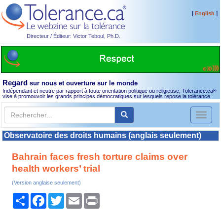
[
]
English
Directeur / Éditeur: Victor Teboul, Ph.D.
Regard
sur nous et ouverture sur le monde
Indépendant et neutre par rapport à toute orientation politique ou religieuse, Tolerance.ca
®
vise à promouvoir les grands principes démocratiques sur lesquels repose la tolérance.
Toggl
naviga
Observatoire des droits humains (anglais seulement)
Bahrain faces fresh torture claims over
health workers’ trial
(Version anglaise seulement)
Partager
Facebook
Twitter
Email
Print