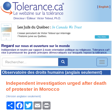
[
]
English
Directeur / Éditeur: Victor Teboul, Ph.D.
Regard
sur nous et ouverture sur le monde
Indépendant et neutre par rapport à toute orientation politique ou religieuse, Tolerance.ca
®
vise à promouvoir les grands principes démocratiques sur lesquels repose la tolérance.
Toggl
naviga
Observatoire des droits humains (anglais seulement)
Independent investigation urged after death
of protester in Morocco
(Version anglaise seulement)
Partager
Facebook
Twitter
Email
Print