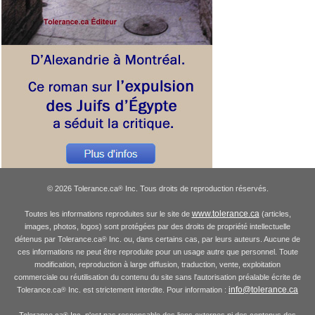
© 2026 Tolerance.ca
Inc. Tous droits de reproduction réservés.
®
www.tolerance.ca
Toutes les informations reproduites sur le site de
(articles,
images, photos, logos) sont protégées par des droits de propriété intellectuelle
détenus par Tolerance.ca
Inc. ou, dans certains cas, par leurs auteurs. Aucune de
®
ces informations ne peut être reproduite pour un usage autre que personnel. Toute
modification, reproduction à large diffusion, traduction, vente, exploitation
commerciale ou réutilisation du contenu du site sans l'autorisation préalable écrite de
info@tolerance.ca
Tolerance.ca
Inc. est strictement interdite. Pour information :
®
Tolerance.ca
Inc. n'est pas responsable des liens externes ni des contenus des
®