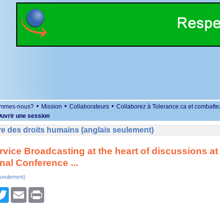
•
•
•
ommes-nous?
Mission
Collaborateurs
Collaborez à Tolerance.ca et combatte
uvrir une session
e des droits humains (anglais seulement)
rvice Broadcasting at the heart of discussions at 
nal Conference ...
 seulement)
r
cebook
Twitter
Email
Print