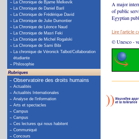
La Chronique de Bjarne Melkevik
A major inte
La Chronique de Daniel Baril
of public serv
La Chronique de Frédérique David
Egyptian publi
La Chronique de Julie Dumontier
La Chronique de Léonce Naud
Lire l'article 
La Chronique de Masri Feki
La Chronique de Michel Rogalski
© Unesco
-
v
La Chronique de Sami Bibi
La chronique de Véronick Talbot/Collaboration
étudiante
Philosophie
Rubriques
Observatoire des droits humains
Actualités
Actualités Internationales
Analyse de l'information
Arts et spectacles
Campus
Campus
Ces lectures qui nous habitent
Communiqué
Concours