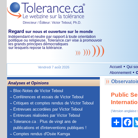
Directeur / Éditeur: Victor Teboul, Ph.D.
Regard
sur nous et ouverture sur le monde
Indépendant et neutre par rapport à toute orientation
politique ou religieuse, Tolerance.ca
vise à promouvoir
®
les grands principes démocratiques
sur lesquels repose la tolérance.
•
Accueil
Qui s
Vendredi 7 août 2026
•
Abonnement
O
Observatoir
Analyses et Opinions
Bloc-Notes de Victor Teboul
Public Se
Conférences et essais de Victor Teboul
Internatio
Critiques et comptes rendus de Victor Teboul
Entrevues accordées par Victor Teboul
(Version anglaise
Entrevues réalisées par Victor Teboul
Partage
Fa
Tolerance.ca : Plus de vingt ans de
publications et d'interventions publiques !
Comptes rendus d'Osée Kamga