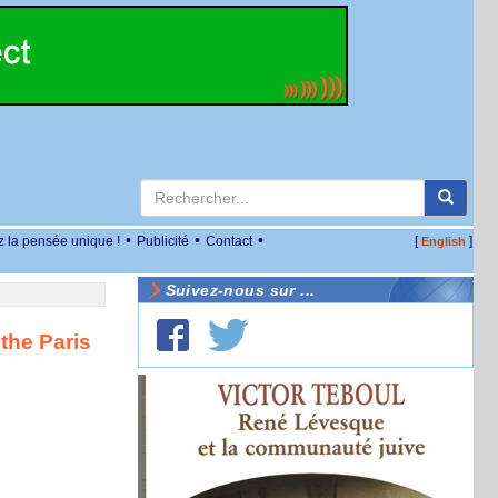
•
•
•
z la pensée unique !
Publicité
Contact
[
]
English
Suivez-nous sur ...
the Paris