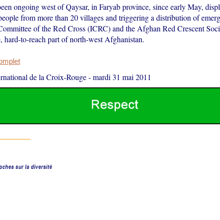
been ongoing west of Qaysar, in Faryab province, since early May, disp
people from more than 20 villages and triggering a distribution of emer
 Committee of the Red Cross (ICRC) and the Afghan Red Crescent Socie
e, hard-to-reach part of north-west Afghanistan.
complet
rnational de la Croix-Rouge
-
mardi 31 mai 2011