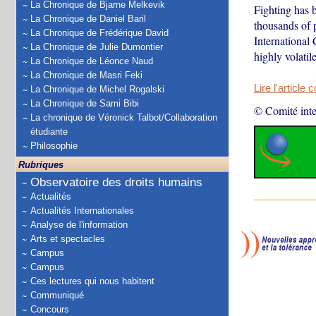
La Chronique de Bjarne Melkevik
Fighting has 
La Chronique de Daniel Baril
thousands of 
La Chronique de Frédérique David
International
La Chronique de Julie Dumontier
highly volatil
La Chronique de Léonce Naud
La Chronique de Masri Feki
Lire l'article 
La Chronique de Michel Rogalski
La Chronique de Sami Bibi
© Comité inte
La chronique de Véronick Talbot/Collaboration
étudiante
Philosophie
Rubriques
Observatoire des droits humains
Actualités
Actualités Internationales
Analyse de l'information
Arts et spectacles
Campus
Campus
Ces lectures qui nous habitent
Communiqué
Concours