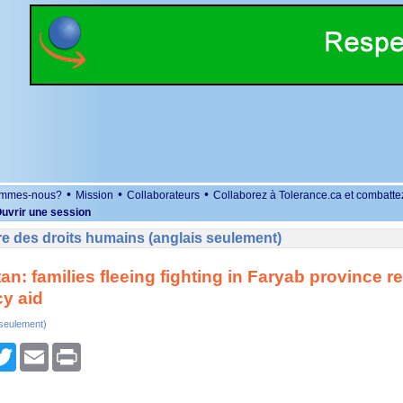
•
•
•
ommes-nous?
Mission
Collaborateurs
Collaborez à Tolerance.ca et combatte
uvrir une session
e des droits humains (anglais seulement)
an: families fleeing fighting in Faryab province r
y aid
 seulement)
r
cebook
Twitter
Email
Print