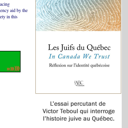
lacing
gency aid by the
ty in this