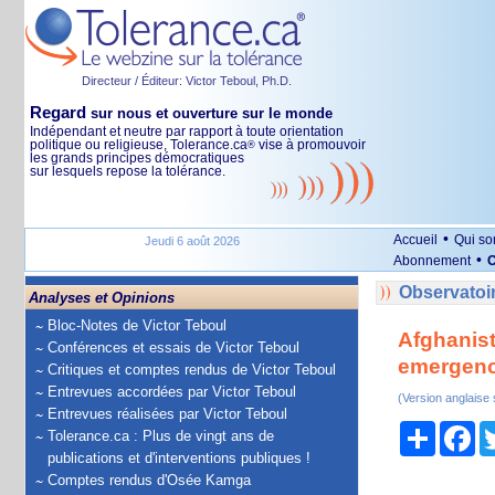
Directeur / Éditeur: Victor Teboul, Ph.D.
Regard
sur nous et ouverture sur le monde
Indépendant et neutre par rapport à toute orientation
politique ou religieuse, Tolerance.ca
vise à promouvoir
®
les grands principes démocratiques
sur lesquels repose la tolérance.
•
Accueil
Qui s
Jeudi 6 août 2026
•
Abonnement
O
Observatoir
Analyses et Opinions
Bloc-Notes de Victor Teboul
Afghanist
Conférences et essais de Victor Teboul
emergenc
Critiques et comptes rendus de Victor Teboul
Entrevues accordées par Victor Teboul
(Version anglaise
Entrevues réalisées par Victor Teboul
Partage
Fa
Tolerance.ca : Plus de vingt ans de
publications et d'interventions publiques !
Comptes rendus d'Osée Kamga