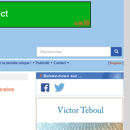
•
•
•
z la pensée unique !
Publicité
Contact
[
]
English
Suivez-nous sur ...
eceive