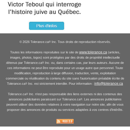
© 2026 Tolerance.ca
Inc. Tous droits de reproduction réservés.
®
www.tolerance.ca
Toutes les informations reproduites sur le site de
(articles,
images, photos, logos) sont protégées par des droits de propriété intellectuelle
détenus par Tolerance.ca
Inc. ou, dans certains cas, par leurs auteurs. Aucune de
®
ces informations ne peut être reproduite pour un usage autre que personnel. Toute
modification, reproduction à large diffusion, traduction, vente, exploitation
commerciale ou réutilisation du contenu du site sans l'autorisation préalable écrite de
info@tolerance.ca
Tolerance.ca
Inc. est strictement interdite. Pour information :
®
Tolerance.ca
Inc. n'est pas responsable des liens externes ni des contenus des
®
annonces publicitaires paraissant sur Tolerance.ca
. Les annonces publicitaires
®
peuvent utiliser des données relatives à votre navigation sur notre site, afin de vous
proposer des annonces de produits ou services adaptées à vos centres d'intérêts.