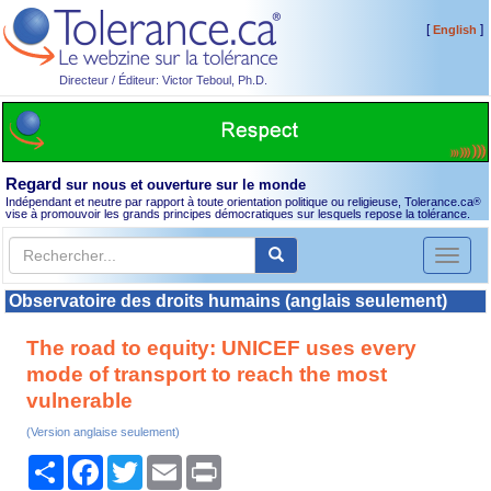
[
]
English
Directeur / Éditeur: Victor Teboul, Ph.D.
Regard
sur nous et ouverture sur le monde
Indépendant et neutre par rapport à toute orientation politique ou religieuse, Tolerance.ca
®
vise à promouvoir les grands principes démocratiques sur lesquels repose la tolérance.
Toggl
naviga
Observatoire des droits humains (anglais seulement)
The road to equity: UNICEF uses every
mode of transport to reach the most
vulnerable
(Version anglaise seulement)
Partager
Facebook
Twitter
Email
Print