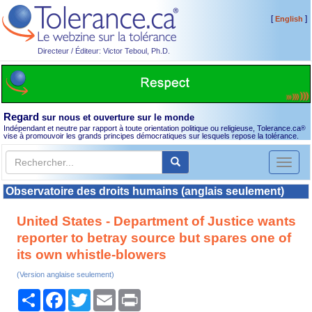
[
]
English
Directeur / Éditeur: Victor Teboul, Ph.D.
Regard
sur nous et ouverture sur le monde
Indépendant et neutre par rapport à toute orientation politique ou religieuse, Tolerance.ca
®
vise à promouvoir les grands principes démocratiques sur lesquels repose la tolérance.
Toggl
naviga
Observatoire des droits humains (anglais seulement)
United States - Department of Justice wants
reporter to betray source but spares one of
its own whistle-blowers
(Version anglaise seulement)
Partager
Facebook
Twitter
Email
Print