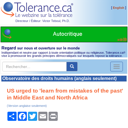
[
]
English
Directeur / Éditeur: Victor Teboul, Ph.D.
Regard
sur nous et ouverture sur le monde
Indépendant et neutre par rapport à toute orientation politique ou religieuse, Tolerance.ca
®
vise à promouvoir les grands principes démocratiques sur lesquels repose la tolérance.
Toggl
naviga
Observatoire des droits humains (anglais seulement)
US urged to 'learn from mistakes of the past'
in Middle East and North Africa
(Version anglaise seulement)
Partager
Facebook
Twitter
Email
Print