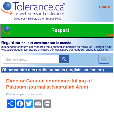
[
]
English
Directeur / Éditeur: Victor Teboul, Ph.D.
Regard
sur nous et ouverture sur le monde
Indépendant et neutre par rapport à toute orientation politique ou religieuse, Tolerance.ca
®
vise à promouvoir les grands principes démocratiques sur lesquels repose la tolérance.
Toggl
naviga
Observatoire des droits humains (anglais seulement)
Director-General condemns killing of
Pakistani journalist Nasrullah Afridi
(Version anglaise seulement)
Partager
Facebook
Twitter
Email
Print