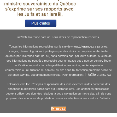
© 2026 Tolerance.ca
Inc. Tous droits de reproduction réservés.
®
www.tolerance.ca
Toutes les informations reproduites sur le site de
(articles,
images, photos, logos) sont protégées par des droits de propriété intellectuelle
détenus par Tolerance.ca
Inc. ou, dans certains cas, par leurs auteurs. Aucune de
®
ces informations ne peut être reproduite pour un usage autre que personnel. Toute
modification, reproduction à large diffusion, traduction, vente, exploitation
commerciale ou réutilisation du contenu du site sans l'autorisation préalable écrite de
info@tolerance.ca
Tolerance.ca
Inc. est strictement interdite. Pour information :
®
Tolerance.ca
Inc. n'est pas responsable des liens externes ni des contenus des
®
annonces publicitaires paraissant sur Tolerance.ca
. Les annonces publicitaires
®
peuvent utiliser des données relatives à votre navigation sur notre site, afin de vous
proposer des annonces de produits ou services adaptées à vos centres d'intérêts.