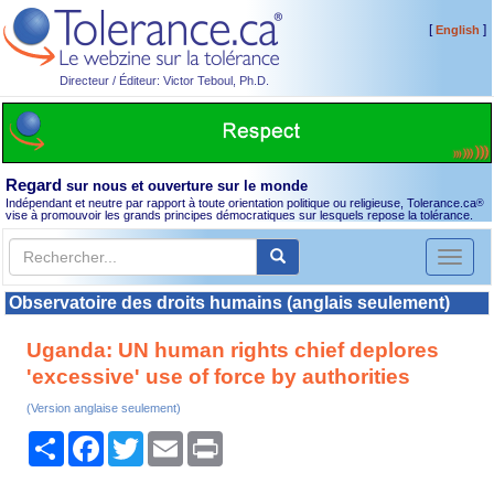
[
]
English
Directeur / Éditeur: Victor Teboul, Ph.D.
Regard
sur nous et ouverture sur le monde
Indépendant et neutre par rapport à toute orientation politique ou religieuse, Tolerance.ca
®
vise à promouvoir les grands principes démocratiques sur lesquels repose la tolérance.
Toggl
naviga
Observatoire des droits humains (anglais seulement)
Uganda: UN human rights chief deplores
'excessive' use of force by authorities
(Version anglaise seulement)
Partager
Facebook
Twitter
Email
Print