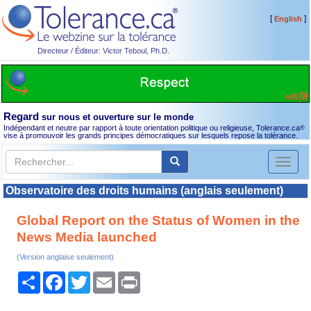
[
]
English
Directeur / Éditeur: Victor Teboul, Ph.D.
Regard
sur nous et ouverture sur le monde
Indépendant et neutre par rapport à toute orientation politique ou religieuse, Tolerance.ca
®
vise à promouvoir les grands principes démocratiques sur lesquels repose la tolérance.
Toggl
naviga
Observatoire des droits humains (anglais seulement)
Global Report on the Status of Women in the
News Media launched
(Version anglaise seulement)
Partager
Facebook
Twitter
Email
Print