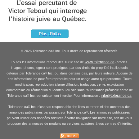
© 2026 Tolerance.ca
Inc. Tous droits de reproduction réservés.
®
www.tolerance.ca
Toutes les informations reproduites sur le site de
(articles,
images, photos, logos) sont protégées par des droits de propriété intellectuelle
détenus par Tolerance.ca
Inc. ou, dans certains cas, par leurs auteurs. Aucune de
®
ces informations ne peut être reproduite pour un usage autre que personnel. Toute
modification, reproduction à large diffusion, traduction, vente, exploitation
commerciale ou réutilisation du contenu du site sans l'autorisation préalable écrite de
info@tolerance.ca
Tolerance.ca
Inc. est strictement interdite. Pour information :
®
Tolerance.ca
Inc. n'est pas responsable des liens externes ni des contenus des
®
annonces publicitaires paraissant sur Tolerance.ca
. Les annonces publicitaires
®
peuvent utiliser des données relatives à votre navigation sur notre site, afin de vous
proposer des annonces de produits ou services adaptées à vos centres d'intérêts.