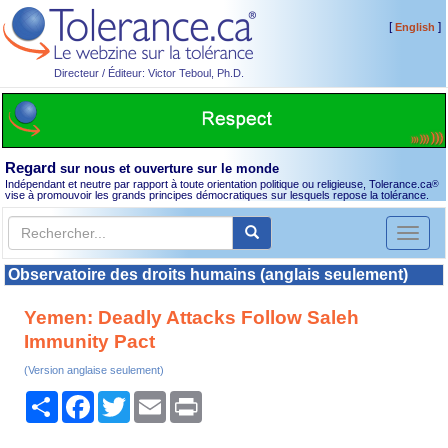
[
]
English
Directeur / Éditeur: Victor Teboul, Ph.D.
Regard
sur nous et ouverture sur le monde
Indépendant et neutre par rapport à toute orientation politique ou religieuse, Tolerance.ca
®
vise à promouvoir les grands principes démocratiques sur lesquels repose la tolérance.
Toggl
naviga
Observatoire des droits humains (anglais seulement)
Yemen: Deadly Attacks Follow Saleh
Immunity Pact
(Version anglaise seulement)
Partager
Facebook
Twitter
Email
Print