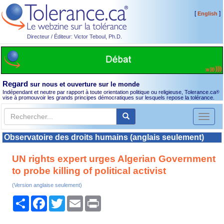
[
]
English
Directeur / Éditeur: Victor Teboul, Ph.D.
Regard
sur nous et ouverture sur le monde
Indépendant et neutre par rapport à toute orientation politique ou religieuse, Tolerance.ca
®
vise à promouvoir les grands principes démocratiques sur lesquels repose la tolérance.
Toggl
naviga
Observatoire des droits humains (anglais seulement)
UN rights expert urges Algerian Government
to probe killing of political activist
(Version anglaise seulement)
Partager
Facebook
Twitter
Email
Print