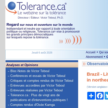
Directeur / Éditeur: Victor Teboul, Ph.D.
Regard
sur nous et ouverture sur le monde
Indépendant et neutre par rapport à toute orientation
politique ou religieuse, Tolerance.ca
vise à promouvoir
®
les grands principes démocratiques
sur lesquels repose la tolérance.
•
Accueil
Qui s
Jeudi 6 août 2026
•
Abonnement
O
Observatoir
Analyses et Opinions
Bloc-Notes de Victor Teboul
Brazil - L
Conférences et essais de Victor Teboul
in northe
Critiques et comptes rendus de Victor Teboul
Entrevues accordées par Victor Teboul
(Version anglaise
Entrevues réalisées par Victor Teboul
Partage
Fa
Tolerance.ca : Plus de vingt ans de
publications et d'interventions publiques !
Comptes rendus d'Osée Kamga