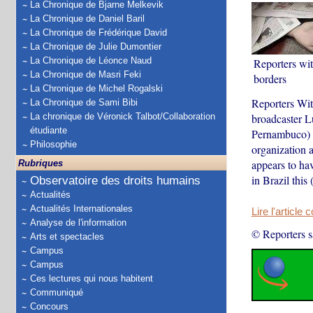
La Chronique de Bjarne Melkevik
La Chronique de Daniel Baril
La Chronique de Frédérique David
La Chronique de Julie Dumontier
La Chronique de Léonce Naud
Reporters wi
La Chronique de Masri Feki
borders
La Chronique de Michel Rogalski
Reporters Wit
La Chronique de Sami Bibi
La chronique de Véronick Talbot/Collaboration
broadcaster Lu
étudiante
Pernambuco) no
Philosophie
organization a
appears to hav
Rubriques
in Brazil this (
Observatoire des droits humains
Actualités
Actualités Internationales
Lire l'article 
Analyse de l'information
© Reporters s
Arts et spectacles
Campus
Campus
Ces lectures qui nous habitent
Communiqué
Concours