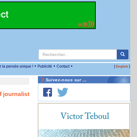
•
•
•
z la pensée unique !
Publicité
Contact
[
]
English
Suivez-nous sur ...
f journalist