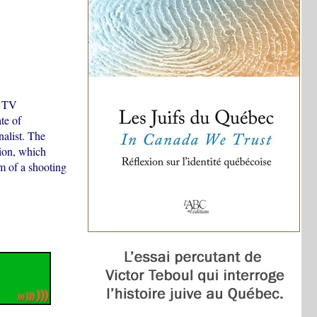
d TV
te of
nalist. The
tion, which
im of a shooting