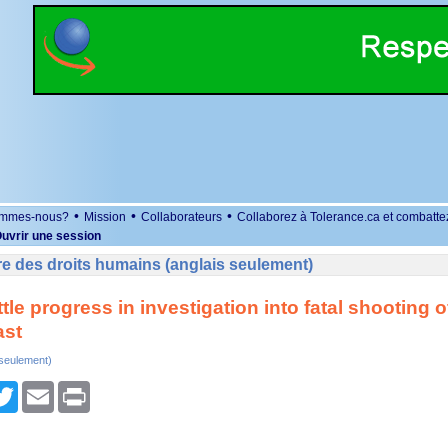
•
•
•
ommes-nous?
Mission
Collaborateurs
Collaborez à Tolerance.ca et combatte
uvrir une session
e des droits humains (anglais seulement)
ittle progress in investigation into fatal shooting o
ast
 seulement)
r
cebook
Twitter
Email
Print