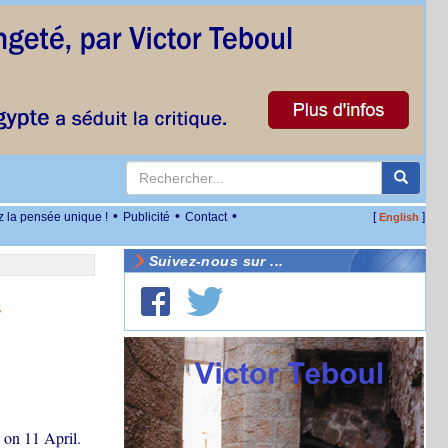
•
•
•
z la pensée unique !
Publicité
Contact
[
]
English
Suivez-nous sur ...
s
 on 11 April.