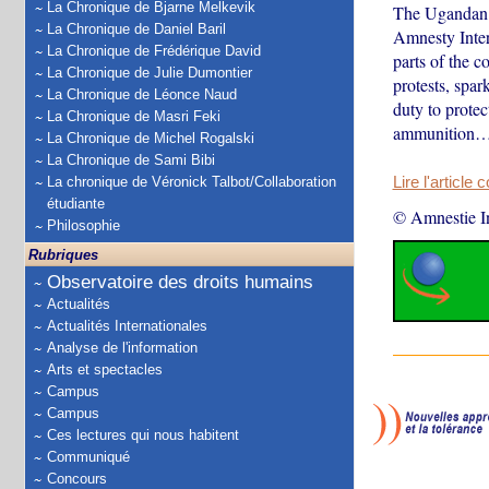
La Chronique de Bjarne Melkevik
The Ugandan g
La Chronique de Daniel Baril
Amnesty Intern
La Chronique de Frédérique David
parts of the c
La Chronique de Julie Dumontier
protests, spar
La Chronique de Léonce Naud
duty to protec
La Chronique de Masri Feki
ammunition
La Chronique de Michel Rogalski
La Chronique de Sami Bibi
La chronique de Véronick Talbot/Collaboration
Lire l'article 
étudiante
© Amnestie In
Philosophie
Rubriques
Observatoire des droits humains
Actualités
Actualités Internationales
Analyse de l'information
Arts et spectacles
Campus
Campus
Ces lectures qui nous habitent
Communiqué
Concours