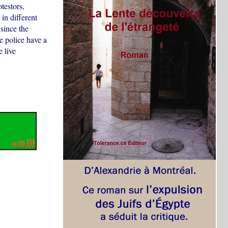
testors,
 in different
since the
he police have a
e live