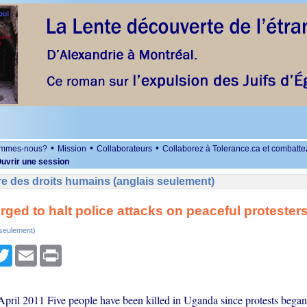
•
•
•
ommes-nous?
Mission
Collaborateurs
Collaborez à Tolerance.ca et combatte
uvrir une session
e des droits humains (anglais seulement)
ged to halt police attacks on peaceful protester
 seulement)
r
cebook
Twitter
Email
Print
pril 2011 Five people have been killed in Uganda since protests began