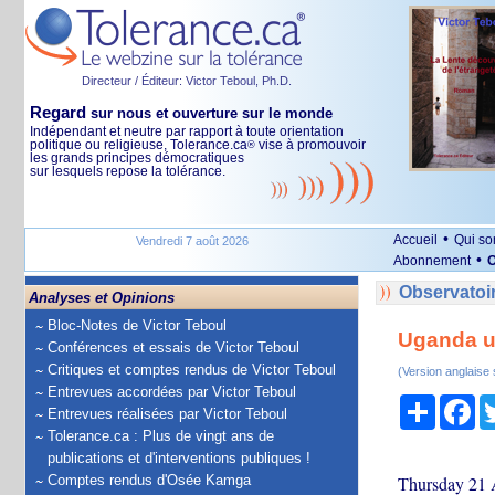
Directeur / Éditeur: Victor Teboul, Ph.D.
Regard
sur nous et ouverture sur le monde
Indépendant et neutre par rapport à toute orientation
politique ou religieuse, Tolerance.ca
vise à promouvoir
®
les grands principes démocratiques
sur lesquels repose la tolérance.
•
Accueil
Qui s
Vendredi 7 août 2026
•
Abonnement
O
Observatoir
Analyses et Opinions
Bloc-Notes de Victor Teboul
Uganda ur
Conférences et essais de Victor Teboul
Critiques et comptes rendus de Victor Teboul
(Version anglaise
Entrevues accordées par Victor Teboul
Partage
Fa
Entrevues réalisées par Victor Teboul
Tolerance.ca : Plus de vingt ans de
publications et d'interventions publiques !
Comptes rendus d'Osée Kamga
Thursday 21 A