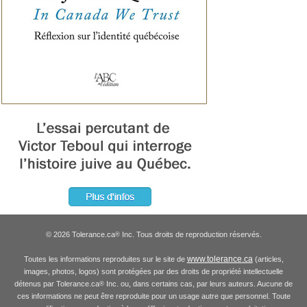
© 2026 Tolerance.ca
Inc. Tous droits de reproduction réservés.
®
www.tolerance.ca
Toutes les informations reproduites sur le site de
(articles,
images, photos, logos) sont protégées par des droits de propriété intellectuelle
détenus par Tolerance.ca
Inc. ou, dans certains cas, par leurs auteurs. Aucune de
®
ces informations ne peut être reproduite pour un usage autre que personnel. Toute