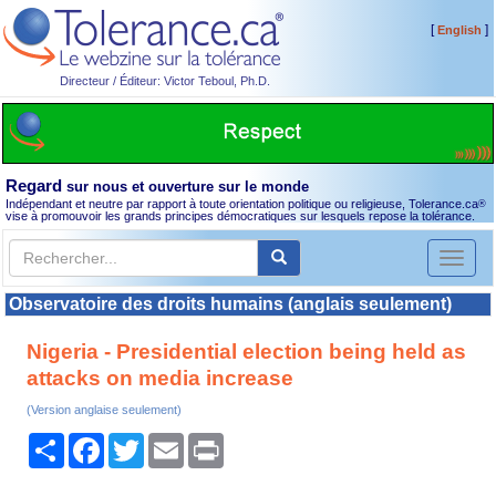
[
]
English
Directeur / Éditeur: Victor Teboul, Ph.D.
Regard
sur nous et ouverture sur le monde
Indépendant et neutre par rapport à toute orientation politique ou religieuse, Tolerance.ca
®
vise à promouvoir les grands principes démocratiques sur lesquels repose la tolérance.
Toggl
naviga
Observatoire des droits humains (anglais seulement)
Nigeria - Presidential election being held as
attacks on media increase
(Version anglaise seulement)
Partager
Facebook
Twitter
Email
Print