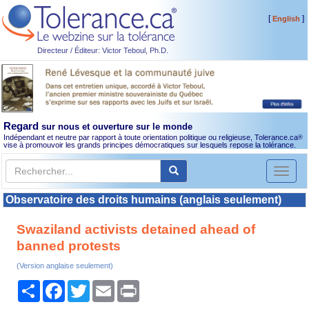
[
]
English
Directeur / Éditeur: Victor Teboul, Ph.D.
Regard
sur nous et ouverture sur le monde
Indépendant et neutre par rapport à toute orientation politique ou religieuse, Tolerance.ca
®
vise à promouvoir les grands principes démocratiques sur lesquels repose la tolérance.
Toggl
naviga
Observatoire des droits humains (anglais seulement)
Swaziland activists detained ahead of
banned protests
(Version anglaise seulement)
Partager
Facebook
Twitter
Email
Print