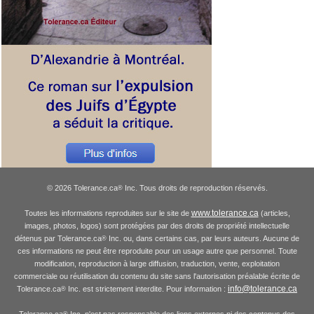
© 2026 Tolerance.ca
Inc. Tous droits de reproduction réservés.
®
www.tolerance.ca
Toutes les informations reproduites sur le site de
(articles,
images, photos, logos) sont protégées par des droits de propriété intellectuelle
détenus par Tolerance.ca
Inc. ou, dans certains cas, par leurs auteurs. Aucune de
®
ces informations ne peut être reproduite pour un usage autre que personnel. Toute
modification, reproduction à large diffusion, traduction, vente, exploitation
commerciale ou réutilisation du contenu du site sans l'autorisation préalable écrite de
info@tolerance.ca
Tolerance.ca
Inc. est strictement interdite. Pour information :
®
Tolerance.ca
Inc. n'est pas responsable des liens externes ni des contenus des
®