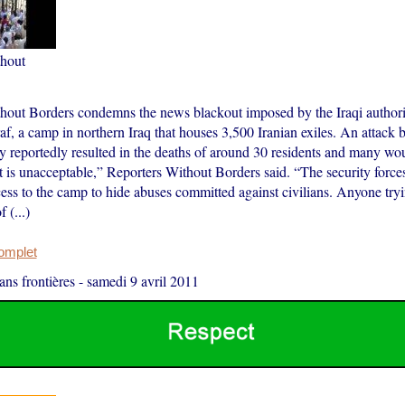
thout
hout Borders condemns the news blackout imposed by the Iraqi authorit
, a camp in northern Iraq that houses 3,500 Iranian exiles. An attack b
y reportedly resulted in the deaths of around 30 residents and many wo
 is unacceptable,” Reporters Without Borders said. “The security force
cess to the camp to hide abuses committed against civilians. Anyone tryi
 (...)
complet
ans frontières
-
samedi 9 avril 2011