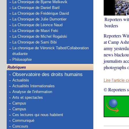
La Chronique de Bjarne Melkevik
La Chronique de Daniel Baril
La Chronique de Frédérique David
Reporters wi
La Chronique de Julie Dumontier
borders
La Chronique de Léonce Naud
La Chronique de Masri Feki
Reporters Wit
La Chronique de Michel Rogalski
at Camp Ashraf
La Chronique de Sami Bibi
army yesterda
La chronique de Véronick Talbot/Collaboration
étudiante
news blackout
Philosophie
journalists ac
photographs of
Rubriques
Observatoire des droits humains
Actualités
Lire l'article 
Actualités Internationales
© Reporters s
Analyse de l'information
Arts et spectacles
Campus
Campus
Ces lectures qui nous habitent
Communiqué
Concours