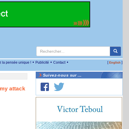
•
•
•
z la pensée unique !
Publicité
Contact
[
]
English
Suivez-nous sur ...
rmy attack