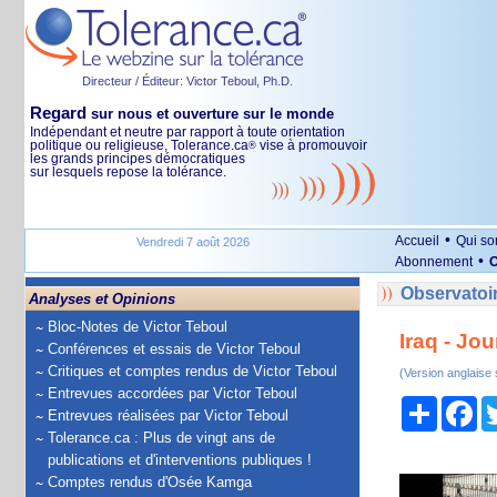
Directeur / Éditeur: Victor Teboul, Ph.D.
Regard
sur nous et ouverture sur le monde
Indépendant et neutre par rapport à toute orientation
politique ou religieuse, Tolerance.ca
vise à promouvoir
®
les grands principes démocratiques
sur lesquels repose la tolérance.
•
Accueil
Qui s
Vendredi 7 août 2026
•
Abonnement
O
Observatoir
Analyses et Opinions
Bloc-Notes de Victor Teboul
Iraq - Jo
Conférences et essais de Victor Teboul
Critiques et comptes rendus de Victor Teboul
(Version anglaise
Entrevues accordées par Victor Teboul
Partage
Fa
Entrevues réalisées par Victor Teboul
Tolerance.ca : Plus de vingt ans de
publications et d'interventions publiques !
Comptes rendus d'Osée Kamga