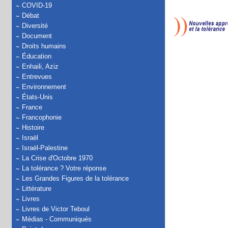
COVID-19
Débat
Diversité
Document
Droits humains
Éducation
Enhaili, Aziz
Entrevues
Environnement
États-Unis
France
Francophonie
Histoire
Israël
Israël-Palestine
La Crise d'Octobre 1970
La tolérance ? Votre réponse
Les Grandes Figures de la tolérance
Littérature
Livres
Livres de Victor Teboul
Médias - Communiqués