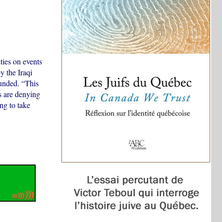
ies on events
y the Iraqi
unded. “This
s are denying
ng to take