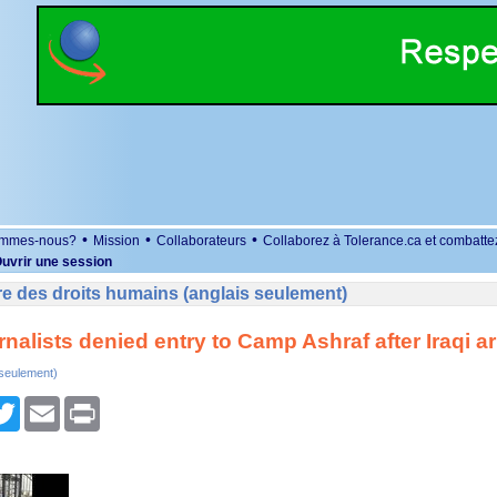
•
•
•
ommes-nous?
Mission
Collaborateurs
Collaborez à Tolerance.ca et combatte
uvrir une session
e des droits humains (anglais seulement)
urnalists denied entry to Camp Ashraf after Iraqi a
 seulement)
r
cebook
Twitter
Email
Print