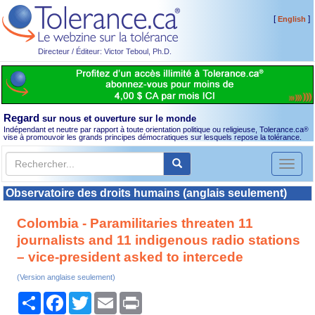
[
]
English
Directeur / Éditeur: Victor Teboul, Ph.D.
Regard
sur nous et ouverture sur le monde
Indépendant et neutre par rapport à toute orientation politique ou religieuse, Tolerance.ca
®
vise à promouvoir les grands principes démocratiques sur lesquels repose la tolérance.
Toggl
naviga
Observatoire des droits humains (anglais seulement)
Colombia - Paramilitaries threaten 11
journalists and 11 indigenous radio stations
– vice-president asked to intercede
(Version anglaise seulement)
Partager
Facebook
Twitter
Email
Print