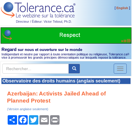
[
]
English
Directeur / Éditeur: Victor Teboul, Ph.D.
Regard
sur nous et ouverture sur le monde
Indépendant et neutre par rapport à toute orientation politique ou religieuse, Tolerance.ca
®
vise à promouvoir les grands principes démocratiques sur lesquels repose la tolérance.
Toggl
naviga
Observatoire des droits humains (anglais seulement)
Azerbaijan: Activists Jailed Ahead of
Planned Protest
(Version anglaise seulement)
Partager
Facebook
Twitter
Email
Print