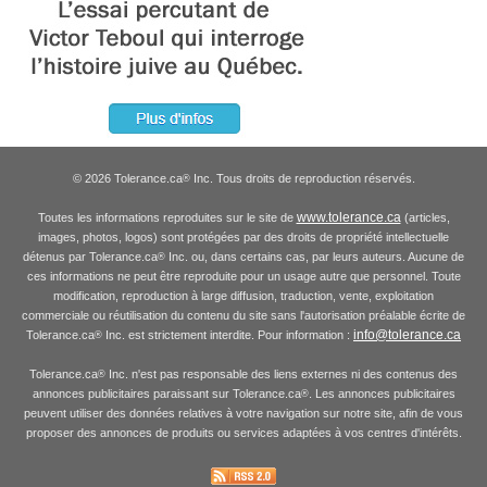
© 2026 Tolerance.ca
Inc. Tous droits de reproduction réservés.
®
www.tolerance.ca
Toutes les informations reproduites sur le site de
(articles,
images, photos, logos) sont protégées par des droits de propriété intellectuelle
détenus par Tolerance.ca
Inc. ou, dans certains cas, par leurs auteurs. Aucune de
®
ces informations ne peut être reproduite pour un usage autre que personnel. Toute
modification, reproduction à large diffusion, traduction, vente, exploitation
commerciale ou réutilisation du contenu du site sans l'autorisation préalable écrite de
info@tolerance.ca
Tolerance.ca
Inc. est strictement interdite. Pour information :
®
Tolerance.ca
Inc. n'est pas responsable des liens externes ni des contenus des
®
annonces publicitaires paraissant sur Tolerance.ca
. Les annonces publicitaires
®
peuvent utiliser des données relatives à votre navigation sur notre site, afin de vous
proposer des annonces de produits ou services adaptées à vos centres d'intérêts.