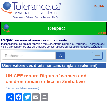
[
]
English
Directeur / Éditeur: Victor Teboul, Ph.D.
Regard
sur nous et ouverture sur le monde
Indépendant et neutre par rapport à toute orientation politique ou religieuse, Tolerance.ca
®
vise à promouvoir les grands principes démocratiques sur lesquels repose la tolérance.
Toggl
naviga
Observatoire des droits humains (anglais seulement)
UNICEF report: Rights of women and
children remain critical in Zimbabwe
(Version anglaise seulement)
Partager
Facebook
Twitter
Email
Print