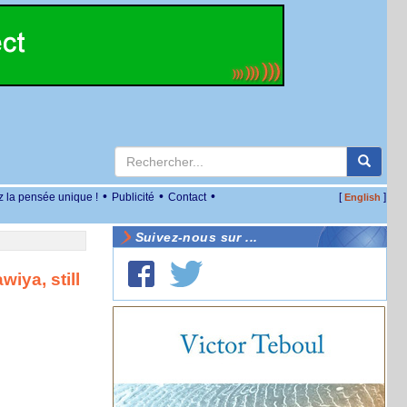
•
•
•
z la pensée unique !
Publicité
Contact
[
]
English
Suivez-nous sur ...
iya, still