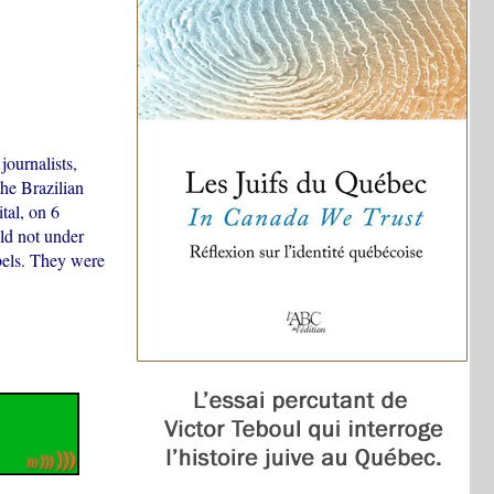
journalists,
he Brazilian
tal, on 6
ld not under
bels. They were