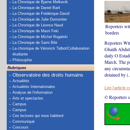
La Chronique de Bjarne Melkevik
La Chronique de Daniel Baril
La Chronique de Frédérique David
La Chronique de Julie Dumontier
La Chronique de Léonce Naud
Reporters wi
La Chronique de Masri Feki
borders
La Chronique de Michel Rogalski
Reporters With
La Chronique de Sami Bibi
La chronique de Véronick Talbot/Collaboration
Ghaith Abdul-
étudiante
daily O Estad
Philosophie
March. The pr
any circumsta
Rubriques
detained by (..
Observatoire des droits humains
Actualités
Actualités Internationales
Lire l'article 
Analyse de l'information
© Reporters s
Arts et spectacles
Campus
Campus
Ces lectures qui nous habitent
Communiqué
Concours