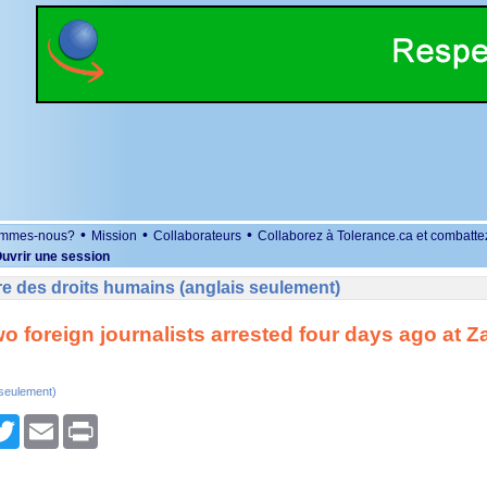
•
•
•
ommes-nous?
Mission
Collaborateurs
Collaborez à Tolerance.ca et combatte
uvrir une session
e des droits humains (anglais seulement)
o foreign journalists arrested four days ago at Zaw
 seulement)
r
cebook
Twitter
Email
Print