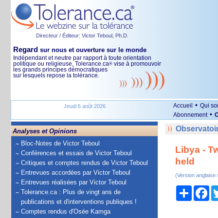
Directeur / Éditeur: Victor Teboul, Ph.D.
Regard
sur nous et ouverture sur le monde
Indépendant et neutre par rapport à toute orientation
politique ou religieuse, Tolerance.ca
vise à promouvoir
®
les grands principes démocratiques
sur lesquels repose la tolérance.
•
Accueil
Qui s
Jeudi 6 août 2026
•
Abonnement
O
Observatoir
Analyses et Opinions
Bloc-Notes de Victor Teboul
Libya - Tw
Conférences et essais de Victor Teboul
held
Critiques et comptes rendus de Victor Teboul
Entrevues accordées par Victor Teboul
(Version anglaise
Entrevues réalisées par Victor Teboul
Partage
Fa
Tolerance.ca : Plus de vingt ans de
publications et d'interventions publiques !
Comptes rendus d'Osée Kamga