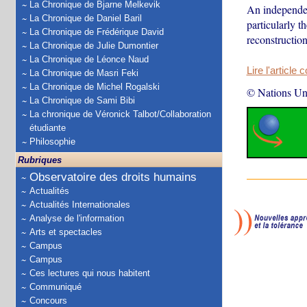
La Chronique de Bjarne Melkevik
An independen
La Chronique de Daniel Baril
particularly t
La Chronique de Frédérique David
reconstruction
La Chronique de Julie Dumontier
La Chronique de Léonce Naud
Lire l'article 
La Chronique de Masri Feki
La Chronique de Michel Rogalski
© Nations Un
La Chronique de Sami Bibi
La chronique de Véronick Talbot/Collaboration
étudiante
Philosophie
Rubriques
Observatoire des droits humains
Actualités
Actualités Internationales
Analyse de l'information
Arts et spectacles
Campus
Campus
Ces lectures qui nous habitent
Communiqué
Concours