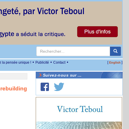
•
•
•
z la pensée unique !
Publicité
Contact
[
]
English
Suivez-nous sur ...
 rebuilding