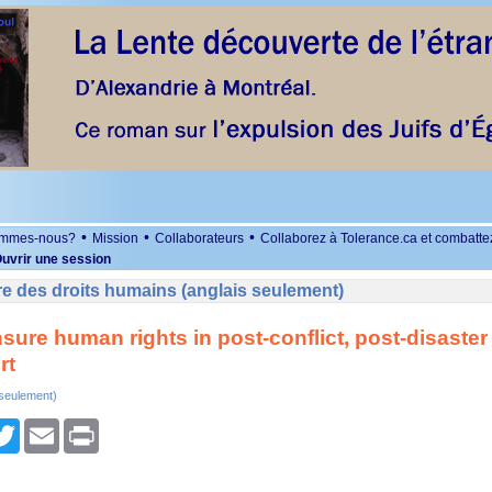
•
•
•
ommes-nous?
Mission
Collaborateurs
Collaborez à Tolerance.ca et combatte
uvrir une session
e des droits humains (anglais seulement)
ensure human rights in post-conflict, post-disaster
rt
 seulement)
r
cebook
Twitter
Email
Print