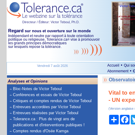
Directeur / Éditeur: Victor Teboul, Ph.D.
Regard
sur nous et ouverture sur le monde
Indépendant et neutre par rapport à toute orientation
politique ou religieuse, Tolerance.ca
vise à promouvoir
®
les grands principes démocratiques
sur lesquels repose la tolérance.
•
Accueil
Qui s
Vendredi 7 août 2026
•
Abonnement
O
Observatoir
Analyses et Opinions
Bloc-Notes de Victor Teboul
Vital to 
Conférences et essais de Victor Teboul
- UN expe
Critiques et comptes rendus de Victor Teboul
Entrevues accordées par Victor Teboul
(Version anglaise
Entrevues réalisées par Victor Teboul
Partage
Fa
Tolerance.ca : Plus de vingt ans de
publications et d'interventions publiques !
Comptes rendus d'Osée Kamga