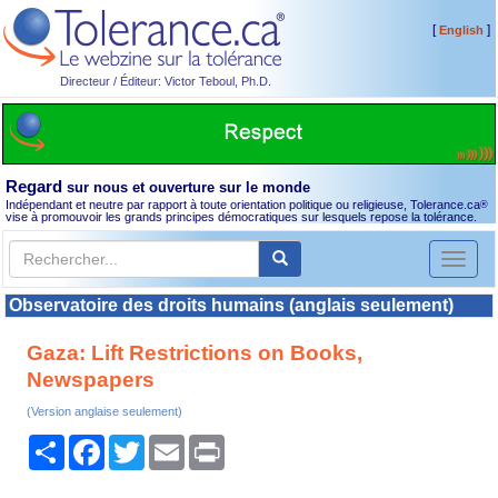
[
]
English
Directeur / Éditeur: Victor Teboul, Ph.D.
Regard
sur nous et ouverture sur le monde
Indépendant et neutre par rapport à toute orientation politique ou religieuse, Tolerance.ca
®
vise à promouvoir les grands principes démocratiques sur lesquels repose la tolérance.
Toggl
naviga
Observatoire des droits humains (anglais seulement)
Gaza: Lift Restrictions on Books,
Newspapers
(Version anglaise seulement)
Partager
Facebook
Twitter
Email
Print