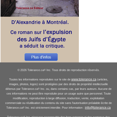
© 2026 Tolerance.ca
Inc. Tous droits de reproduction réservés.
®
www.tolerance.ca
Toutes les informations reproduites sur le site de
(articles,
images, photos, logos) sont protégées par des droits de propriété intellectuelle
détenus par Tolerance.ca
Inc. ou, dans certains cas, par leurs auteurs. Aucune de
®
ces informations ne peut être reproduite pour un usage autre que personnel. Toute
modification, reproduction à large diffusion, traduction, vente, exploitation
commerciale ou réutilisation du contenu du site sans l'autorisation préalable écrite de
info@tolerance.ca
Tolerance.ca
Inc. est strictement interdite. Pour information :
®
Tolerance.ca
Inc. n'est pas responsable des liens externes ni des contenus des
®