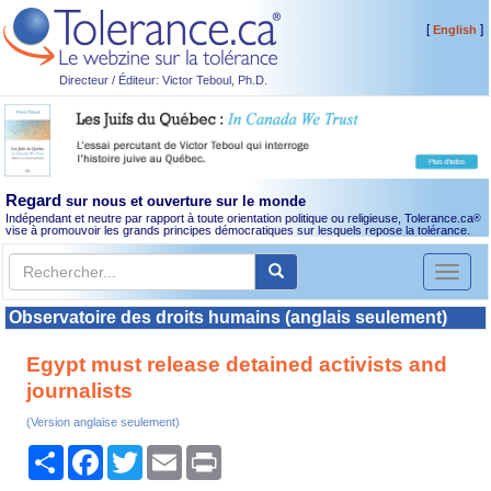
[
]
English
Directeur / Éditeur: Victor Teboul, Ph.D.
Regard
sur nous et ouverture sur le monde
Indépendant et neutre par rapport à toute orientation politique ou religieuse, Tolerance.ca
®
vise à promouvoir les grands principes démocratiques sur lesquels repose la tolérance.
Toggl
naviga
Observatoire des droits humains (anglais seulement)
Egypt must release detained activists and
journalists
(Version anglaise seulement)
Partager
Facebook
Twitter
Email
Print